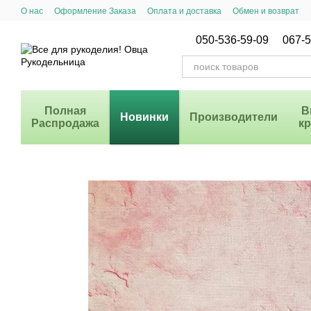
Перейти к основному контенту
О нас
Оформление Заказа
Оплата и доставка
Обмен и возврат
Система Скидок
050-536-59-09
067-5
Полная
В
Новинки
Производители
Распродажа
к