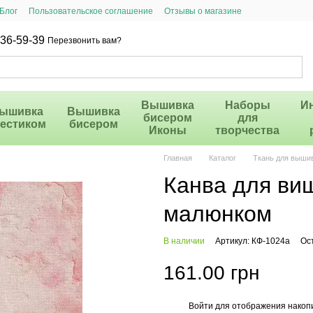
Блог
Пользовательское соглашение
Отзывы о магазине
36-59-39
Перезвонить вам?
Вышивка
Наборы
И
ышивка
Вышивка
бисером
для
рестиком
бисером
Иконы
творчества
Главная
Каталог
Ткань для выши
Канва для ви
малюнком
В наличии
Артикул: КФ-1024а
Ос
161.00 грн
Войти
для отображения накопи
%