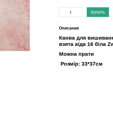
Купить
Описание
Канва для вишиван
взята аїда 16 біла Z
Можна прати
Розмір: 33*37см