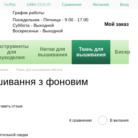
Сравнение
Укр
Рус
UAH
USD
EUR
Желания
Вход
График работы:
Понедельник - Пятница - 9.00 - 17.00
Мой заказ
Суббота - Выходной
Воскресенье - Выходной
нструменты
Нитки для
Ткань для
для
Бисер
вышивания
вышивания
рукоделия
вания
Ткань для вышивания Alisena
шивання з фоновим
тавить отзыв
К сравнению
В желания
тельной скидки