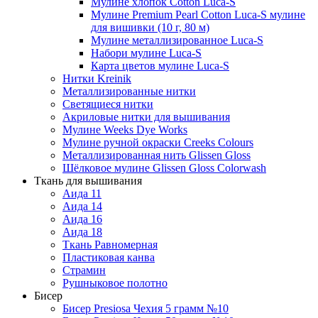
Мулине хлопок Cotton Luca-S
Мулине Premium Pearl Cotton Luca-S мулине
для вишивки (10 г, 80 м)
Мулине металлизированное Luca-S
Набори мулине Luca-S
Карта цветов мулине Luca-S
Нитки Kreinik
Металлизированные нитки
Светящиеся нитки
Акриловые нитки для вышивания
Мулине Weeks Dye Works
Мулине ручной окраски Creeks Colours
Металлизированная нить Glissen Gloss
Шёлковое мулине Glissen Gloss Colorwash
Ткань для вышивания
Аида 11
Аида 14
Аида 16
Аида 18
Ткань Равномерная
Пластиковая канва
Страмин
Рушныковое полотно
Бисер
Бисер Presiosa Чехия 5 грамм №10