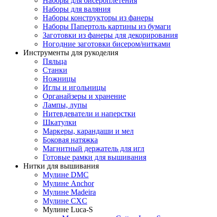
Наборы для бисероплетения
Наборы для валяния
Наборы конструкторы из фанеры
Наборы Папертоль картины из бумаги
Заготовки из фанеры для декорирования
Ногодние заготовки бисером/нитками
Инструменты для рукоделия
Пяльца
Станки
Ножницы
Иглы и игольницы
Органайзеры и хранение
Лампы, лупы
Нитевдеватели и наперстки
Шкатулки
Маркеры, карандаши и мел
Боковая натяжка
Магнитный держатель для игл
Готовые рамки для вышивания
Нитки для вышивания
Мулине DMC
Мулине Anchor
Мулине Madeira
Мулине CXC
Мулине Luca-S