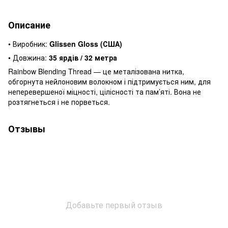
Описание
• Виробник:
Glissen Gloss (США)
• Довжина:
35 ярдів / 32 метра
Rainbow Blending Thread — це металізована нитка,
обгорнута нейлоновим волокном і підтримується ним, для
неперевершеної міцності, цілісності та пам’яті. Вона не
розтягнеться і не порветься.
Отзывы
Добавьте первый отзыв