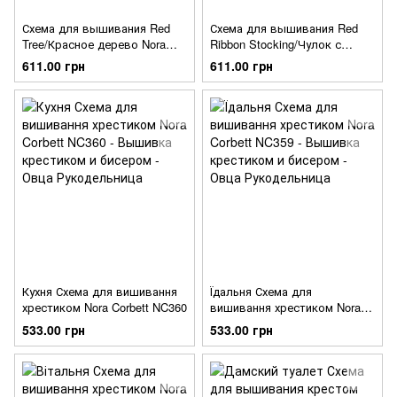
Схема для вышивания Red
Схема для вышивания Red
Tree/Красное дерево Nora
Ribbon Stocking/Чулок с
Corbett
красной лентой Nora Corbett
611.00 грн
611.00 грн
Кухня Схема для вишивання
Їдальня Схема для
хрестиком Nora Corbett NC360
вишивання хрестиком Nora
Corbett NC359
533.00 грн
533.00 грн