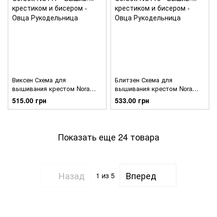
Виксен Схема для
Блитзен Схема для
вышивания крестом Nora
вышивания крестом Nora
Corbett NC117
Corbett NC116
515.00 грн
533.00 грн
Показать еще 24 товара
Назад
Вперед
1
из 5