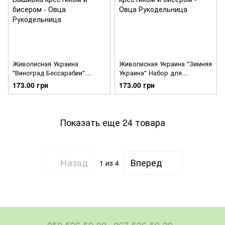
Живописная Украина
Живописная Украина "Зимняя
"Виноград Бессарабии"
Украина" Набор для
Набор для вышивки крестом
вышивки крестом Леді
173.00 грн
173.00 грн
Леді ЛД1296
ЛД1295
Показать еще 24 товара
Назад
Вперед
1
из 4