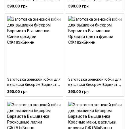
Вышиванка Лилии. Орнамент
Вышиванка Цвет шиповника,
390.00 грн
390.00 грн
СЖ185кБнннн
колокольчики СЖ184кБнннн
Заготовка женской юбки для
Заготовка женской юбки для
вышивки бисером Барвиста
вышивки бисером Барвиста
Вышиванка Синие орхидеи
Вышиванка Орхидеи цвета
390.00 грн
390.00 грн
СЖ183кБнннн
фуксии СЖ182кБнннн