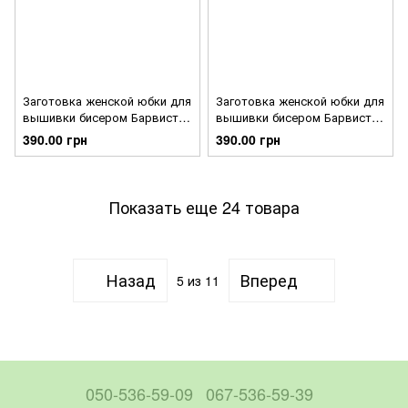
Заготовка женской юбки для
Заготовка женской юбки для
вышивки бисером Барвиста
вышивки бисером Барвиста
Вышиванка Сокальский
Вышиванка Загадочная
390.00 грн
390.00 грн
цветок СЖ126кБнннн
СЖ125кБнннн
Показать еще 24 товара
Назад
Вперед
5
из 11
050-536-59-09
067-536-59-39