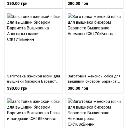
Вышиванка Роскошные
Вышиванка Живописные
390.00 грн
390.00 грн
розы, фиалки, ландыши
анютины глазки
СЖ173кБнннн
СЖ172кБнннн
Заготовка женской юбки для
Заготовка женской юбки для
вышивки бисером Барвиста
вышивки бисером Барвиста
Вышиванка Анютины глазки
Вышиванка Анемоны
390.00 грн
390.00 грн
СЖ171кБнннн
СЖ170кБнннн