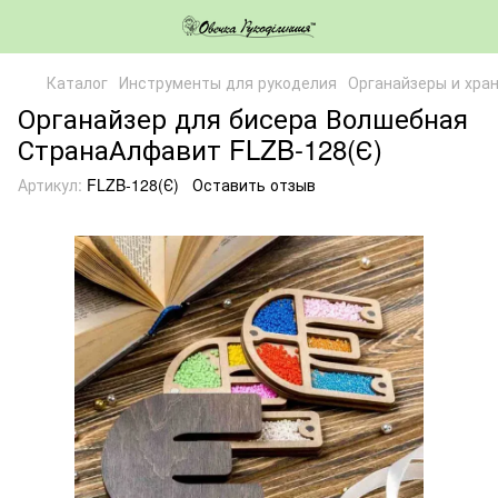
Каталог
Инструменты для рукоделия
Органайзеры и хра
Органайзер для бисера Волшебная
СтранаАлфавит FLZB-128(Є)
Артикул:
FLZB-128(Є)
Оставить отзыв