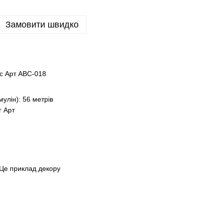
Замовити швидко
ис Арт ABC-018
улін): 56 метрів
г Арт
 Це приклад декору