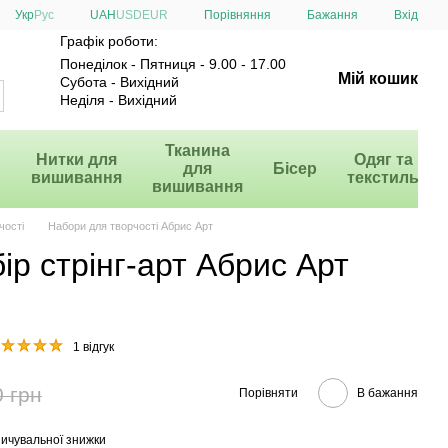
Порівняння
Укр
Рус
UAH
USD
EUR
Бажання
Вхід
Графік роботи:
Понеділок - Пятниця - 9.00 - 17.00
Мій кошик
Субота - Вихідний
Неділя - Вихідний
и
Тканина
Нитки для
Одяг та
для
Бісер
вишивання
текстиль
вишивання
чості
Набори для творчості Абрис Арт
р стрінг-арт Абрис Арт
1 відгук
0 грн
Порівняти
В бажання
ичувальної знижки