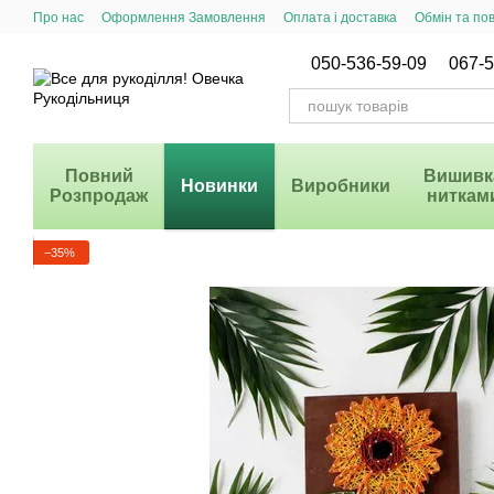
Перейти до основного контенту
Про нас
Оформлення Замовлення
Оплата і доставка
Обмін та по
Система Знижок
050-536-59-09
067-5
Повний
Вишивк
Новинки
Виробники
Розпродаж
ниткам
−35%