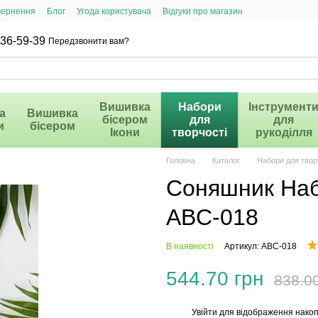
вернення
Блог
Угода користувача
Відгуки про магазин
36-59-39
Передзвонити вам?
Вишивка
Набори
Інструмент
а
Вишивка
бісером
для
для
и
бісером
Ікони
творчості
рукоділля
Головна
Каталог
Набори для твор
Соняшник Набі
ABC-018
В наявності
Артикул: ABC-018
544.70 грн
838.0
Увійти
для відображення накоп
%