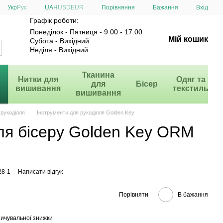
Порівняння
Укр
Рус
UAH
USD
EUR
Бажання
Вхід
Графік роботи:
Понеділок - Пятниця - 9.00 - 17.00
Мій кошик
Субота - Вихідний
Неділя - Вихідний
и
Тканина
Нитки для
Одяг та
для
Бісер
вишивання
текстиль
вишивання
 рукоділля
Інструменти для рукоділля Golden Key
ля бісеру Golden Key ORM
28-1
Написати відгук
Порівняти
В бажання
ичувальної знижки