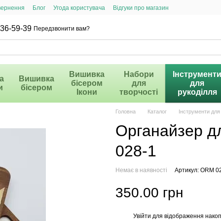
вернення
Блог
Угода користувача
Відгуки про магазин
36-59-39
Передзвонити вам?
Вишивка
Набори
Інструмент
а
Вишивка
бісером
для
для
и
бісером
Ікони
творчості
рукоділля
Головна
Каталог
Інструменти для
Органайзер д
028-1
Немає в наявності
Артикул: ORM 0
350.00 грн
Увійти
для відображення накоп
%