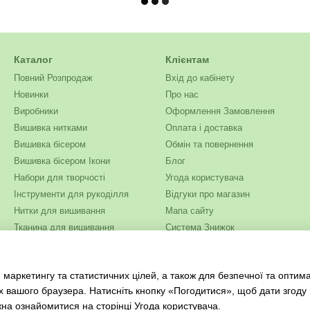
Каталог
Клієнтам
Повний Розпродаж
Вхід до кабінету
Новинки
Про нас
Виробники
Оформлення Замовлення
Вишивка нитками
Оплата і доставка
Вишивка бісером
Обмін та повернення
Вишивка бісером Ікони
Блог
Набори для творчості
Угода користувача
Інструменти для рукоділля
Відгуки про магазин
Нитки для вишивання
Мапа сайту
Тканина для вишивання
Система Знижок
Бісер
Ми в соцмережах
Одяг та текстиль
 маркетингу та статистичних цілей, а також для безпечної та оптим
Журнали для рукоділля
х вашого браузера. Натисніть кнопку «Погодитися», щоб дати згоду
жна ознайомитися на сторінці
Угода користувача
.