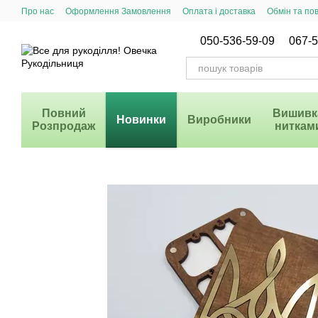
Перейти до основного контенту
Про нас
Оформлення Замовлення
Оплата і доставка
Обмін та по
Система Знижок
050-536-59-09
067-5
Повний
Вишивк
Новинки
Виробники
Розпродаж
ниткам