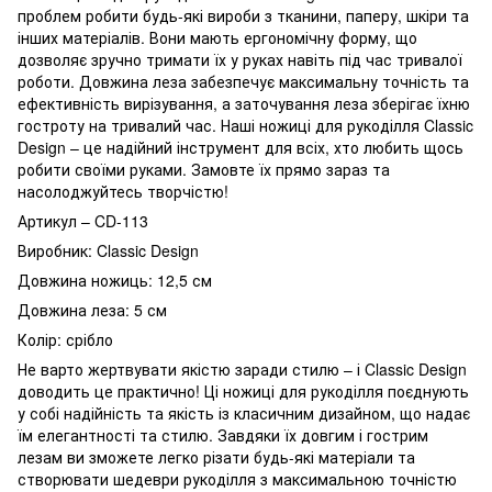
проблем робити будь-які вироби з тканини, паперу, шкіри та
інших матеріалів. Вони мають ергономічну форму, що
дозволяє зручно тримати їх у руках навіть під час тривалої
роботи. Довжина леза забезпечує максимальну точність та
ефективність вирізування, а заточування леза зберігає їхню
гостроту на тривалий час. Наші ножиці для рукоділля Classic
Design – це надійний інструмент для всіх, хто любить щось
робити своїми руками. Замовте їх прямо зараз та
насолоджуйтесь творчістю!
Артикул – CD-113
Виробник: Classic Design
Довжина ножиць: 12,5 см
Довжина леза: 5 см
Колір: срібло
Не варто жертвувати якістю заради стилю – і Classic Design
доводить це практично! Ці ножиці для рукоділля поєднують
у собі надійність та якість із класичним дизайном, що надає
їм елегантності та стилю. Завдяки їх довгим і гострим
лезам ви зможете легко різати будь-які матеріали та
створювати шедеври рукоділля з максимальною точністю