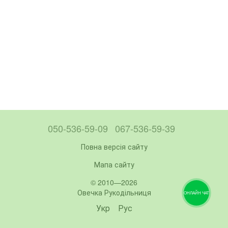
050-536-59-09
067-536-59-39
Повна версія сайту
Мапа сайту
© 2010—2026
Овечка Рукодільниця
ОНЛАЙН ЧАТ
Укр
Рус