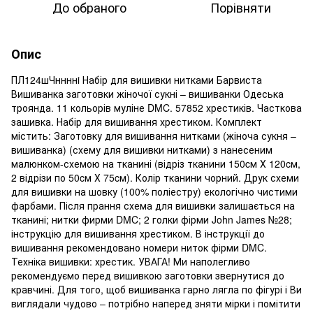
До обраного
Порівняти
Опис
ПЛ124шЧннннi Набір для вишивки нитками Барвиста
Вишиванка заготовки жіночої сукні – вишиванки Одеська
троянда. 11 кольорів муліне DMC. 57852 хрестиків. Часткова
зашивка. Набір для вишивання хрестиком. Комплект
містить: Заготовку для вишивання нитками (жіноча сукня –
вишиванка) (схему для вишивки нитками) з нанесеним
малюнком-схемою на тканині (відріз тканини 150cм Х 120cм,
2 відрізи по 50cм Х 75cм). Колір тканини чорний. Друк схеми
для вишивки на шовку (100% поліестру) екологічно чистими
фарбами. Після прання схема для вишивки залишається на
тканині; нитки фирми DMC; 2 голки фірми John James №28;
інструкцію для вишивання хрестиком. В інструкції до
вишивання рекомендовано номери ниток фірми DMC.
Техніка вишивки: хрестик. УВАГА! Ми наполегливо
рекомендуємо перед вишивкою заготовки звернутися до
кравчині. Для того, щоб вишиванка гарно лягла по фігурі і Ви
виглядали чудово – потрібно наперед зняти мірки і помітити