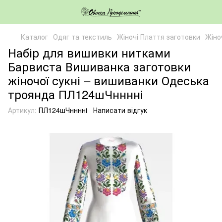
Каталог
Одяг та текстиль
Жіночі Плаття заготовки
Жіно
Набір для вишивки нитками
Барвиста Вишиванка заготовки
жіночої сукні – вишиванки Одеська
троянда ПЛ124шЧннннi
Артикул:
ПЛ124шЧннннi
Написати відгук