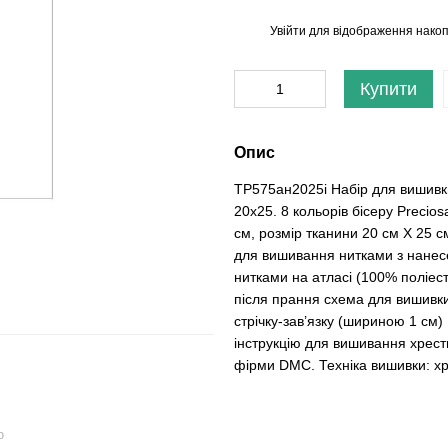
Увійти
для відображення накоп
%
Купити
Опис
ТР575ан2025i Набір для вишивк
20х25. 8 кольорів бісеру Precio
см, розмір тканини 20 см Х 25 с
для вишивання нитками з нанес
нитками на атласі (100% поліес
після прання схема для вишивки
стрічку-зав’язку (шириною 1 см
інструкцію для вишивання хрест
фірми DMC. Техніка вишивки: хр
ю