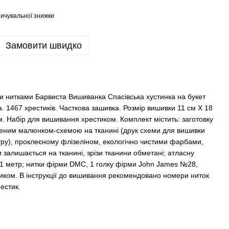
ичувальної знижки
Замовити швидко
и нитками Барвиста Вишиванка Спасівська хустинка на букет
sa. 1467 хрестиків. Часткова зашивка. Розмір вишивки 11 см Х 18
м. Набір для вишивання хрестиком. Комплект містить: заготовку
еним малюнком-схемою на тканині (друк схеми для вишивки
тру), проклеєному флізеліном, екологічно чистими фарбами,
 залишається на тканині, зрізи тканини обметані; атласну
) 1 метр; нитки фірми DMC, 1 голку фірми John James №28,
иком. В інструкції до вишивання рекомендовано номери ниток
естик.