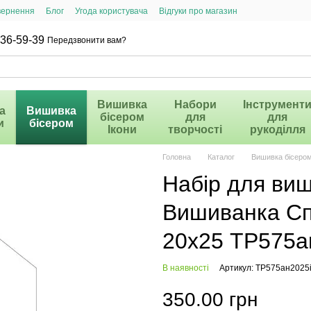
вернення
Блог
Угода користувача
Відгуки про магазин
36-59-39
Передзвонити вам?
Вишивка
Набори
Інструмент
а
Вишивка
бісером
для
для
и
бісером
Ікони
творчості
рукоділля
Головна
Каталог
Вишивка бісеро
Набір для ви
Вишиванка Спа
20х25 ТР575а
В наявності
Артикул: ТР575ан2025
350.00 грн