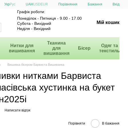
Порівняння
Укр
Рус
UAH
USD
EUR
Бажання
Вхід
Графік роботи:
Понеділок - Пятниця - 9.00 - 17.00
Мій кошик
Субота - Вихідний
Неділя - Вихідний
и
Тканина
Нитки для
Одяг та
для
Бісер
вишивання
текстиль
вишивання
м
Вишивка бісером Барвиста Вишиванка
шивки нитками Барвиста
сівська хустинка на букет
н2025i
i
Написати відгук
Порівняти
В бажання