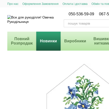
Перейти до основного контенту
Про нас
Оформлення Замовлення
Оплата і доставка
Обмін та по
Система Знижок
050-536-59-09
067-5
Повний
Вишивк
Новинки
Виробники
Розпродаж
ниткам