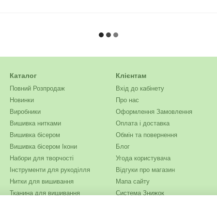
Каталог
Клієнтам
Повний Розпродаж
Вхід до кабінету
Новинки
Про нас
Виробники
Оформлення Замовлення
Вишивка нитками
Оплата і доставка
Вишивка бісером
Обмін та повернення
Вишивка бісером Ікони
Блог
Набори для творчості
Угода користувача
Інструменти для рукоділля
Відгуки про магазин
Нитки для вишивання
Мапа сайту
Тканина для вишивання
Система Знижок
Бісер
Ми в соцмережах
Одяг та текстиль