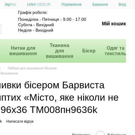
Порівняння
Укр
Рус
UAH
USD
EUR
Бажання
Вхід
Графік роботи:
Понеділок - Пятниця - 9.00 - 17.00
Мій кошик
Субота - Вихідний
Неділя - Вихідний
и
Тканина
Нитки для
Одяг та
для
Бісер
вишивання
текстиль
вишивання
м
Набори для вишивання бісером
а Вишиванка
шивки бісером Барвиста
тих «Місто, яке ніколи не
) 96х36 ТМ008пн9636k
k
Написати відгук