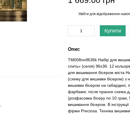
1 669.00 грн
Увійти
для відображення накоп
%
Купити
Опис
ТМ008пн9636k Набір для вишивк
спить» (сепія) 96х36. 12 кольор
для вишивання бісером міста Нь
(схему для вишивки бісером) з
вишивки бісером на габардині, 
фарбами; після прання схема дл
(розфасовка бісеру по 10 грам, 
вишивання бісером. В інструкці
ю
фірми Preciosa. Техніка вишивки