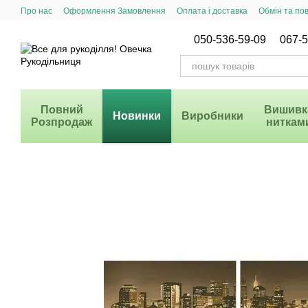
Перейти до основного контенту
Про нас
Оформлення Замовлення
Оплата і доставка
Обмін та по
Система Знижок
050-536-59-09
067-5
Повний
Вишивк
Новинки
Виробники
Розпродаж
ниткам