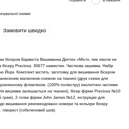
Порівняти
В бажання
ичувальної знижки
Замовити швидко
и бісером Барвиста Вишиванка Диптих «Місто, яке ніколи не
ів бісеру Preciosa. 30677 намистин. Часткова зашивка. Набір
ю Йорк. Комплект містить: заготовку для вишивання бісером
 нанесеним малюнком-схемою на тканині (друк схеми для
проклеєному флізеліном, (100% поліестру) екологічно чистими
я вишивки залишається на тканині), бісер фірми Preciosa №10
5 грам), 2 голки фірми John James №12, інструкцію для
ї до вишивання рекомендовано номери та кольори бісеру
: півхрест (гобеленовий шов).