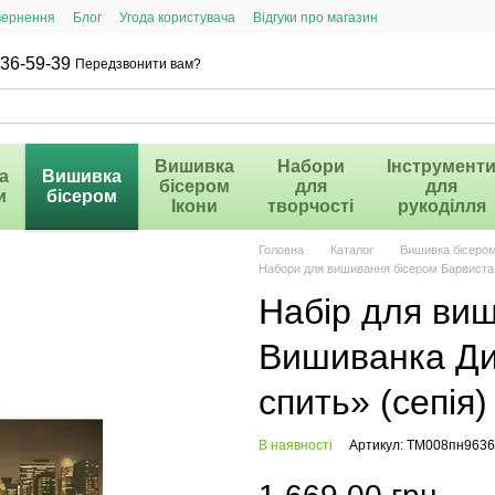
вернення
Блог
Угода користувача
Відгуки про магазин
36-59-39
Передзвонити вам?
Вишивка
Набори
Інструмент
а
Вишивка
бісером
для
для
и
бісером
Ікони
творчості
рукоділля
Головна
Каталог
Вишивка бісеро
Набори для вишивання бісером Барвист
Набір для ви
Вишиванка Дип
спить» (сепія
В наявності
Артикул: ТМ008пн9636