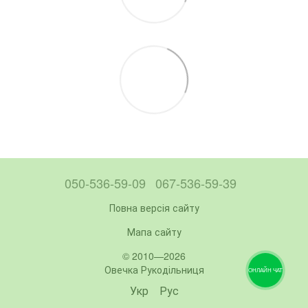
050-536-59-09
067-536-59-39
Повна версія сайту
Мапа сайту
© 2010—2026
Овечка Рукодільниця
ОНЛАЙН ЧАТ
Укр
Рус