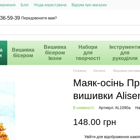
вернення
Блог
Угода користувача
Відгуки про магазин
36-59-39
Передзвонити вам?
Вишивка
Набори
Інструмент
а
Вишивка
бісером
для
для
и
бісером
Ікони
творчості
рукоділля
Головна
Каталог
Вишивка ниткам
Маяк-осінь Пр
вишивки Alise
В наявності
Артикул: AL1090а
На
148.00 грн
Увійти
для відображення накоп
%