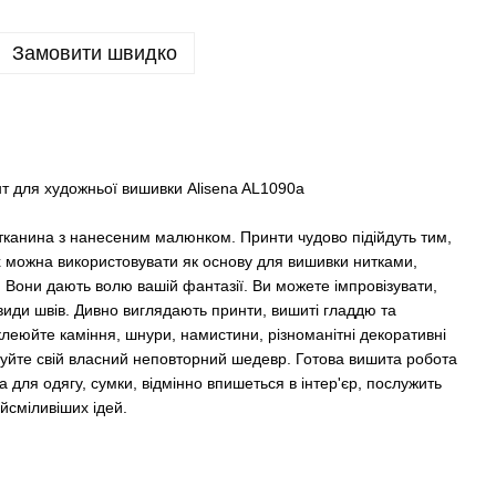
Замовити швидко
т для художньої вишивки Alisena AL1090а
тканина з нанесеним малюнком. Принти чудово підійдуть тим,
х можна використовувати як основу для вишивки нитками,
. Вони дають волю вашій фантазії. Ви можете імпровізувати,
 види швів. Дивно виглядають принти, вишиті гладдю та
леюйте каміння, шнури, намистини, різноманітні декоративні
имуйте свій власний неповторний шедевр. Готова вишита робота
а для одягу, сумки, відмінно впишеться в інтер'єр, послужить
йсміливіших ідей.