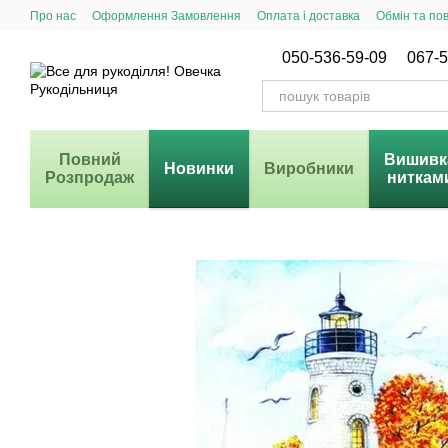
Перейти до основного контенту
Про нас
Оформлення Замовлення
Оплата і доставка
Обмін та по
Система Знижок
050-536-59-09
067-5
Повний
Вишивк
Новинки
Виробники
Розпродаж
ниткам