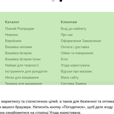
Каталог
Клієнтам
Повний Розпродаж
Вхід до кабінету
Новинки
Про нас
Виробники
Оформлення Замовлення
Вишивка нитками
Оплата і доставка
Вишивка бісером
Обмін та повернення
Вишивка бісером Ікони
Блог
Набори для творчості
Угода користувача
Інструменти для рукоділля
Відгуки про магазин
Нитки для вишивання
Мапа сайту
Тканина для вишивання
Система Знижок
Бісер
Ми в соцмережах
Одяг та текстиль
 маркетингу та статистичних цілей, а також для безпечної та оптим
Журнали для рукоділля
х вашого браузера. Натисніть кнопку «Погодитися», щоб дати згоду
жна ознайомитися на сторінці
Угода користувача
.