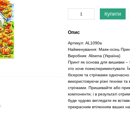
Купити
Опис
Артикул: AL1090а
Найменування: Маяк-осінь Прин
Виробник: Alisena (Україна)
Принт як основа для вишивки – 
хто хоче поекспериментувати. Ї
бісером та стрічками одночасно
використовуючи різні техніки та
стрічками. Пришивайте або прик
компоненти; і в результаті отр
буде чудово виглядати як вставк
ю
прекрасним втіленням ваших на