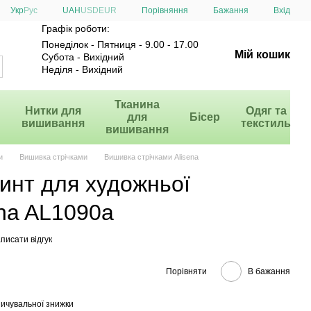
Порівняння
Укр
Рус
UAH
USD
EUR
Бажання
Вхід
Графік роботи:
Понеділок - Пятниця - 9.00 - 17.00
Мій кошик
Субота - Вихідний
Неділя - Вихідний
и
Тканина
Нитки для
Одяг та
для
Бісер
вишивання
текстиль
вишивання
и
Вишивка стрічками
Вишивка стрічками Alisena
инт для художньої
na AL1090а
писати відгук
Порівняти
В бажання
ичувальної знижки