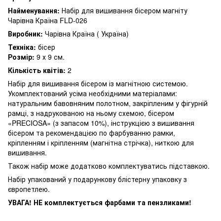
Найменування:
Набір для вишивання бісером магніту
Чарівна Країна FLD-026
Виробник:
Чарівна Країна ( Україна)
Техніка:
бісер
Розмір:
9 х 9 см.
Кількість квітів:
2
Набір для вишивання бісером із магнітною системою.
Укомплектований усіма необхідними матеріалами:
натуральним бавовняним полотном, закріпленим у фігурній
рамці, з надрукованою на ньому схемою, бісером
«PRECIOSA» (з запасом 10%), інструкцією з вишивання
бісером та рекомендацією по фарбуванню рамки,
кріпленням і кріпленням (магнітна стрічка), ниткою для
вишивання.
Також набір може додатково комплектуватись підставкою.
Набір упакований у подарункову блістерну упаковку з
європетлею.
УВАГА! НЕ комплектується фарбами та пензликами!