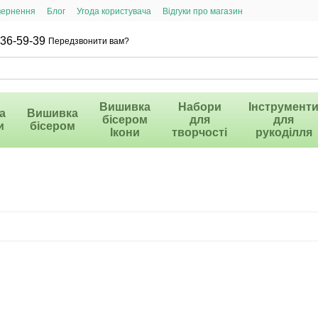
вернення
Блог
Угода користувача
Відгуки про магазин
36-59-39
Передзвонити вам?
Вишивка
Набори
Інструмент
а
Вишивка
бісером
для
для
и
бісером
Ікони
творчості
рукоділля