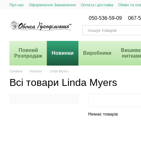
Перейти до основного контенту
Про нас
Оформлення Замовлення
Оплата і доставка
Обмін та по
Система Знижок
050-536-59-09
067-5
Повний
Вишивк
Новинки
Виробники
Розпродаж
ниткам
Головна
Каталог
Linda Myers
Всі товари Linda Myers
Немає товарів