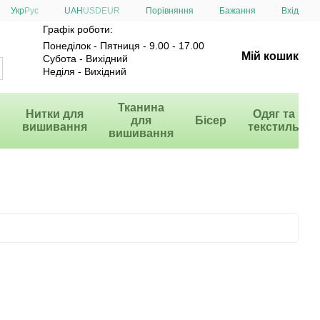
Порівняння
Укр
Рус
UAH
USD
EUR
Бажання
Вхід
Графік роботи:
Понеділок - Пятниця - 9.00 - 17.00
Мій кошик
Субота - Вихідний
Неділя - Вихідний
и
Тканина
Нитки для
Одяг та
для
Бісер
вишивання
текстиль
вишивання