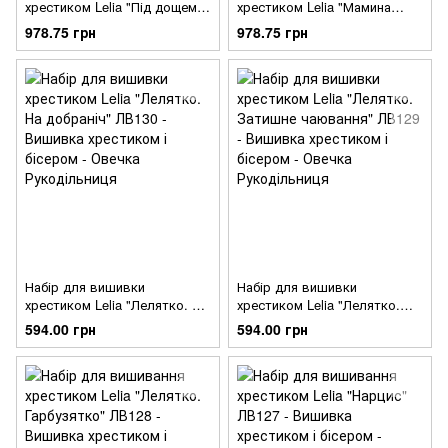
хрестиком Lelia "Під дощем"
хрестиком Lelia "Мамина
ЛВ133
турбота" ЛВ132
978.75 грн
978.75 грн
Набір для вишивки
Набір для вишивки
хрестиком Lelia "Лелятко. На
хрестиком Lelia "Лелятко.
добраніч" ЛВ130
Затишне чаювання" ЛВ129
594.00 грн
594.00 грн