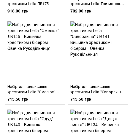
хрестиком Lelia ЛВ175
хрестиком Lelia Три молока
ЛВ139
918.00 грн
702.00 грн
Набір для вишивання
Набір для вишивання
хрестиком Lelia "Омелюх"
хрестиком Lelia "Сиворакша"
ЛВ145
ЛВ141
715.50 грн
715.50 грн