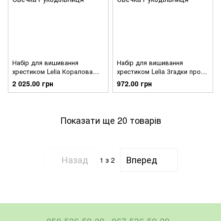
Набір для вишивання
Набір для вишивання
хрестиком Lelia Коралова
хрестиком Lelia Згадки про
розкіш К1БР
море ЛВ119
2 025.00 грн
972.00 грн
Показати ще 20 товарів
Назад
Вперед
1
з 2