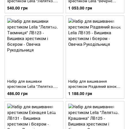
хрестиком Lelia "Лелятко.
хрестиком Lelia "Вечірнє
Серед квітів" ЛВ126
золото" ЛВ124
540.00 грн
1 053.00 грн
Набір для вишивки
Набір для вишивання
хрестиком Lelia "Лелятко.
хрестиком Різдвяний вінок
Таємниця" ЛВ123
Lelia ЛВ135
486.00 грн
1 188.00 грн