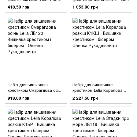
Різдво"ЛВ122
ЛВ121
418.50 грн
1 053.00 грн
Набір для вишивання
Набір для вишивання
хрестиком Смарагдова осінь
хрестиком Lelia Коралова
Lelia ЛВ120
розкіш К1КШ
918.00 грн
2 227.50 грн