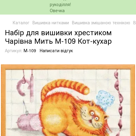
Каталог
Вишивка нитками
Вишивка змішаною технікою
В
Набір для вишивки хрестиком
Чарівна Мить М-109 Кот-кухар
Артикул:
М-109
Написати відгук