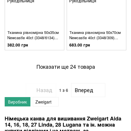
Тканина рівномірна 50х35см
Тканина рівномірна 50х70см
Newcastle 40ct (3348/6134)
Newcastle 40ct (3348/309)
Zweigart
Zweigart
382.00 грн
683.00 грн
Показати ще 24 товара
Назад
Вперед
1
з 6
Виробник
Zweigart
Німецька канва для вишивання Zweigart Aida
14, 16, 18, 27 Linda, 28 Lugana та ін. можна
купити відрізами і на метраж, за