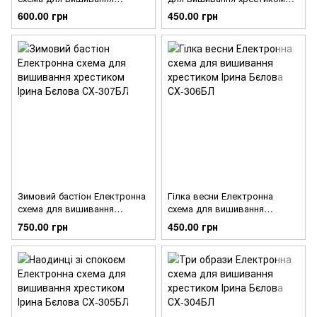
хрестиком Ірина Бєлова
Ірина Бєлова СХ-308БЛ
600.00 грн
450.00 грн
СХ-309БЛ
Зимовий бастіон Електронна
Гілка весни Електронна
схема для вишивання
схема для вишивання
хрестиком Ірина Бєлова
хрестиком Ірина Бєлова
750.00 грн
450.00 грн
СХ-307БЛ
СХ-306БЛ