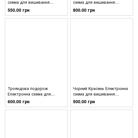
схема для вишивання
схема для вишивання
хрестиком Ірина Бєлова
хрестиком Ірина Бєлова
550.00 грн
800.00 грн
СХ-319
СХ-318
Трояндова подорож
Чорний Красень Електронна
Електронна схема для
схема для вишивання
вишивання хрестиком Ірина
хрестиком Ірина Бєлова
600.00 грн
500.00 грн
Бєлова СХ-317
СХ-316