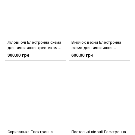
Лілові очі Електронна схема
Віночок весни Електронна
для вишивання хрестиком
схема для вишивання
Ірина Бєлова СХ-321
хрестиком Ірина Бєлова
300.00 грн
600.00 грн
СХ-320
Скрипалька Електронна
Пастельні півонії Електронна