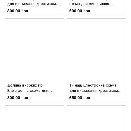
для вишивання хрестиком
схема для вишивання
Ірина Бєлова СХ-325
хрестиком Ірина Бєлова
800.00 грн
600.00 грн
СХ-324
Долина високих гір
Ти наш Електронна схема
Електронна схема для
для вишивання хрестиком
вишивання хрестиком Ірина
Ірина Бєлова СХ-322
800.00 грн
650.00 грн
Бєлова СХ-323