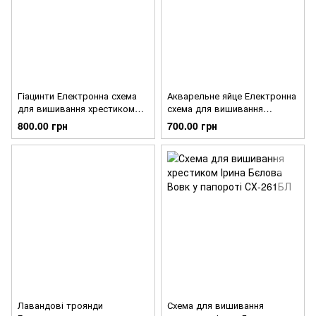
Гіацинти Електронна схема
Акварельне яйце Електронна
для вишивання хрестиком
схема для вишивання
Ірина Бєлова СХ-315
хрестиком Ірина Бєлова
800.00 грн
700.00 грн
СХ-313
Лавандові троянди
Схема для вишивання