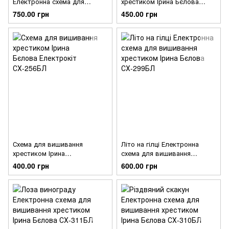
Електронна схема для
хрестиком Ірина Бєлова
вишивання хрестиком Ірина
Вовк у папороті СХ-261БЛ
750.00 грн
450.00 грн
Бєлова СХ-312БЛ
Схема для вишивання
Літо на гілці Електронна
хрестиком Ірина
схема для вишивання
Бєлова Електрокіт СХ-256БЛ
хрестиком Ірина Бєлова
400.00 грн
600.00 грн
СХ-299БЛ