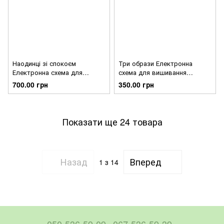
Наодинці зі спокоєм
Три образи Електронна
Електронна схема для
схема для вишивання
вишивання хрестиком Ірина
хрестиком Ірина Бєлова
700.00 грн
350.00 грн
Бєлова СХ-305БЛ
СХ-304БЛ
Показати ще 24 товара
Назад
Вперед
1
з 14