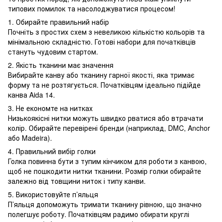
типових помилок та насолоджуватися процесом!
1. Обирайте правильний набір
Почніть з простих схем з невеликою кількістю кольорів та
мінімальною складністю. Готові набори для початківців
стануть чудовим стартом.
2. Якість тканини має значення
Вибирайте канву або тканину гарної якості, яка тримає
форму та не розтягується. Початківцям ідеально підійде
канва Aida 14.
3. Не економте на нитках
Низькоякісні нитки можуть швидко рватися або втрачати
колір. Обирайте перевірені бренди (наприклад, DMC, Anchor
або Madeira).
4. Правильний вибір голки
Голка повинна бути з тупим кінчиком для роботи з канвою,
щоб не пошкодити нитки тканини. Розмір голки обирайте
залежно від товщини ниток і типу канви.
5. Використовуйте п’яльця
П’яльця допоможуть тримати тканину рівною, що значно
полегшує роботу. Початківцям радимо обирати круглі