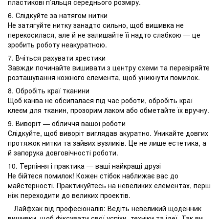
пластикові п’яльця середнього розміру.
6. Слідкуйте за натягом нитки
Не затягуйте нитку занадто сильно, щоб вишивка не
перекосилася, але й не залишайте її надто слабкою — це
зробить роботу неакуратною.
7. Вчіться рахувати хрестики
Завжди починайте вишивати з центру схеми та перевіряйте
розташування кожного елемента, щоб уникнути помилок.
8. Обробіть краї тканини
Щоб канва не обсипалася під час роботи, обробіть краї
клеєм для тканин, прозорим лаком або обметайте їх вручну.
9. Виворіт — обличчя вашої роботи
Слідкуйте, щоб виворіт виглядав акуратно. Уникайте довгих
протяжок нитки та зайвих вузликів. Це не лише естетика, а
й запорука довговічності роботи.
10. Терпіння і практика — ваші найкращі друзі
Не бійтеся помилок! Кожен стібок наближає вас до
майстерності. Практикуйтесь на невеликих елементах, перш
ніж переходити до великих проектів.
Лайфхак від професіоналів: Ведіть невеликий щоденник
вишивки, щоб фіксувати свої успіхи, техніки та ідеї. Так ви