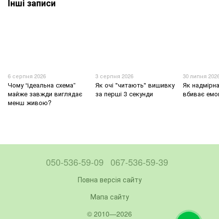
Інші записи
6 серпня 2026
3 серпня 2026
30 липня 202
Чому “ідеальна схема”
Як очі "читають" вишивку
Як надмірна
майже завжди виглядає
за перші 3 секунди
вбиває емо
менш живою?
050-536-59-09
067-536-59-39
Повна версія сайту
Мапа сайту
© 2010—2026