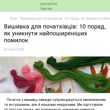
Блог
Вишивка для початківців: 10 порад, як уникнути на
Вишивка для початківців: 10 порад,
як уникнути найпоширеніших
помилок
8 січня 2025
Початок у вишивці завжди супроводжується хвилюванням
та ентузіазмом, але й кількома невдачами. Ми підготували
10 простих порад, які допоможуть новачкам уникнути