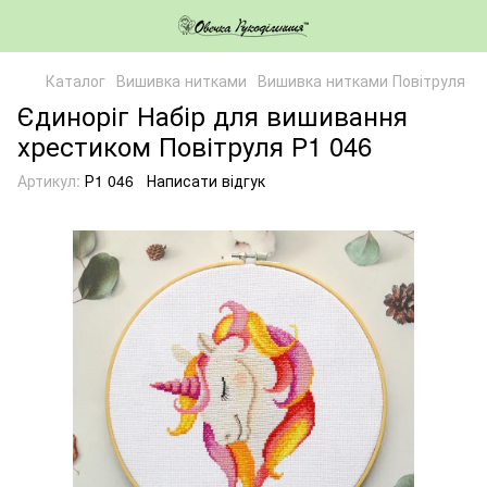
Каталог
Вишивка нитками
Вишивка нитками Повітруля
Єдиноріг Набір для вишивання
хрестиком Повітруля Р1 046
Артикул:
Р1 046
Написати відгук