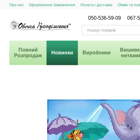
Перейти до основного контенту
Про нас
Оформлення Замовлення
Оплата і доставка
Обмін та по
Система Знижок
050-536-59-09
067-5
Повний
Вишивк
Новинки
Виробники
Розпродаж
ниткам