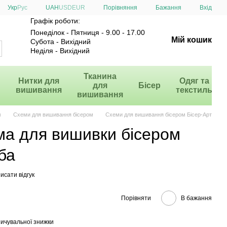
Порівняння
Укр
Рус
UAH
USD
EUR
Бажання
Вхід
Графік роботи:
Понеділок - Пятниця - 9.00 - 17.00
Мій кошик
Субота - Вихідний
Неділя - Вихідний
и
Тканина
Нитки для
Одяг та
для
Бісер
вишивання
текстиль
вишивання
м
Схеми для вишивання бісером
Схеми для вишивання бісером Бісер-Арт
ма для вишивки бісером
ба
исати відгук
Порівняти
В бажання
ичувальної знижки