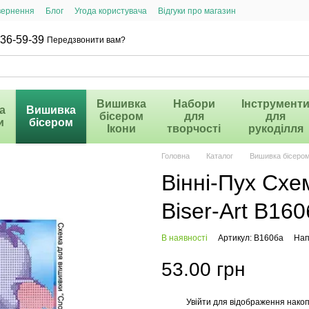
вернення
Блог
Угода користувача
Відгуки про магазин
36-59-39
Передзвонити вам?
Вишивка
Набори
Інструмент
а
Вишивка
бісером
для
для
и
бісером
Ікони
творчості
рукоділля
Головна
Каталог
Вишивка бісеро
Вінні-Пух Схе
Biser-Art В160
В наявності
Артикул: В160ба
Нап
53.00 грн
Увійти
для відображення накоп
%