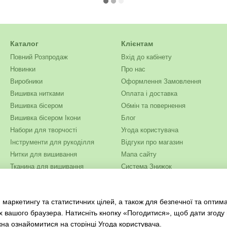
Каталог
Клієнтам
Повний Розпродаж
Вхід до кабінету
Новинки
Про нас
Виробники
Оформлення Замовлення
Вишивка нитками
Оплата і доставка
Вишивка бісером
Обмін та повернення
Вишивка бісером Ікони
Блог
Набори для творчості
Угода користувача
Інструменти для рукоділля
Відгуки про магазин
Нитки для вишивання
Мапа сайту
Тканина для вишивання
Система Знижок
Бісер
Ми в соцмережах
Одяг та текстиль
 маркетингу та статистичних цілей, а також для безпечної та оптим
Журнали для рукоділля
х вашого браузера. Натисніть кнопку «Погодитися», щоб дати згоду
жна ознайомитися на сторінці
Угода користувача
.