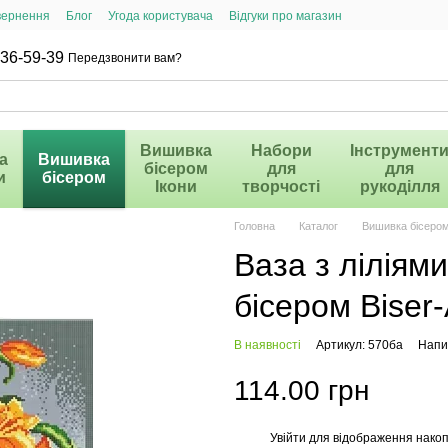
вернення
Блог
Угода користувача
Відгуки про магазин
36-59-39
Передзвонити вам?
Вишивка
Набори
Інструмент
а
Вишивка
бісером
для
для
и
бісером
Ікони
творчості
рукоділля
Головна
Каталог
Вишивка бісеро
Ваза з ліліям
бісером Biser-
В наявності
Артикул: 570ба
Напис
114.00 грн
Увійти
для відображення накоп
%