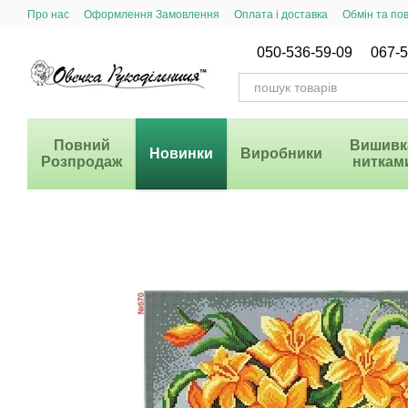
Перейти до основного контенту
Про нас
Оформлення Замовлення
Оплата і доставка
Обмін та по
Система Знижок
050-536-59-09
067-5
Повний
Вишивк
Новинки
Виробники
Розпродаж
ниткам