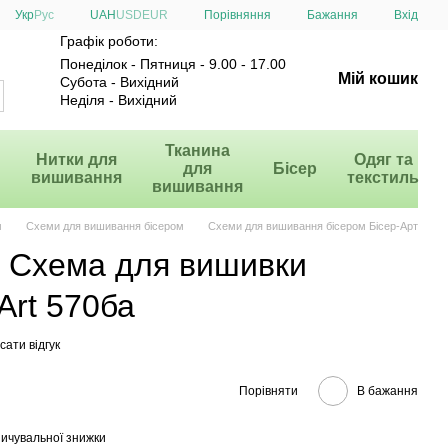
Порівняння
Укр
Рус
UAH
USD
EUR
Бажання
Вхід
Графік роботи:
Понеділок - Пятниця - 9.00 - 17.00
Мій кошик
Субота - Вихідний
Неділя - Вихідний
и
Тканина
Нитки для
Одяг та
для
Бісер
вишивання
текстиль
вишивання
м
Схеми для вишивання бісером
Схеми для вишивання бісером Бісер-Арт
и Схема для вишивки
Art 570ба
ати відгук
Порівняти
В бажання
ичувальної знижки