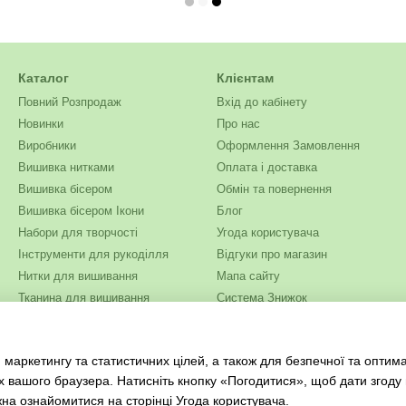
Каталог
Клієнтам
Повний Розпродаж
Вхід до кабінету
Новинки
Про нас
Виробники
Оформлення Замовлення
Вишивка нитками
Оплата і доставка
Вишивка бісером
Обмін та повернення
Вишивка бісером Ікони
Блог
Набори для творчості
Угода користувача
Інструменти для рукоділля
Відгуки про магазин
Нитки для вишивання
Мапа сайту
Тканина для вишивання
Система Знижок
Бісер
Ми в соцмережах
Одяг та текстиль
 маркетингу та статистичних цілей, а також для безпечної та оптим
Журнали для рукоділля
х вашого браузера. Натисніть кнопку «Погодитися», щоб дати згоду
жна ознайомитися на сторінці
Угода користувача
.