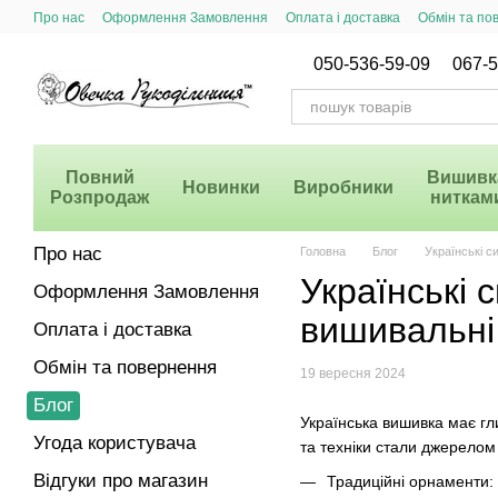
Перейти до основного контенту
Про нас
Оформлення Замовлення
Оплата і доставка
Обмін та по
Система Знижок
050-536-59-09
067-5
Повний
Вишивк
Новинки
Виробники
Розпродаж
ниткам
Про нас
Головна
Блог
Українські с
Українські 
Оформлення Замовлення
вишивальні 
Оплата і доставка
Обмін та повернення
19 вересня 2024
Блог
Українська вишивка має гли
Угода користувача
та техніки стали джерелом
Відгуки про магазин
Традиційні орнаменти: У