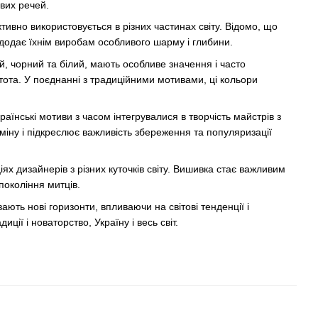
вих речей.
тивно використовується в різних частинах світу. Відомо, що
о додає їхнім виробам особливого шарму і глибини.
ий, чорний та білий, мають особливе значення і часто
стота. У поєднанні з традиційними мотивами, ці кольори
аїнські мотиви з часом інтегрувалися в творчість майстрів з
міну і підкреслює важливість збереження та популяризації
іях дизайнерів з різних куточків світу. Вишивка стає важливим
покоління митців.
ають нові горизонти, впливаючи на світові тенденції і
ії і новаторство, Україну і весь світ.