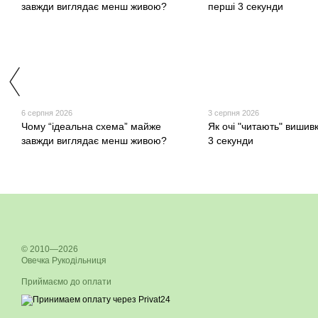
6 серпня 2026
3 серпня 2026
Чому “ідеальна схема” майже
Як очі "читають" вишив
завжди виглядає менш живою?
3 секунди
© 2010—2026
Овечка Рукодільниця
Приймаємо до оплати