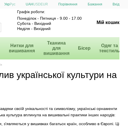
Порівняння
Укр
Рус
UAH
USD
EUR
Бажання
Вхід
Графік роботи:
Понеділок - Пятниця - 9.00 - 17.00
Мій кошик
Субота - Вихідний
Неділя - Вихідний
и
Тканина
Нитки для
Одяг та
для
Бісер
вишивання
текстиль
вишивання
їн
лив української культури на
авдяки своїй унікальності та символізму, українські орнаменти
ька культура вплинула на вишивальні практики інших народів:
и, з'являються у вишивках багатьох країн, особливо в Європі. Ці