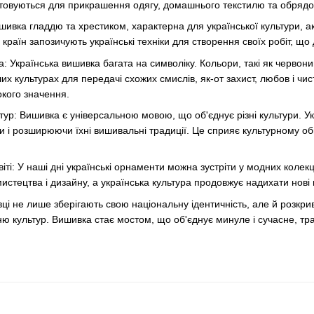
товуються для прикрашення одягу, домашнього текстилю та обрядо
шивка гладдю та хрестиком, характерна для української культури, ак
х країн запозичують українські техніки для створення своїх робіт, щ
а: Українська вишивка багата на символіку. Кольори, такі як червон
их культурах для передачі схожих смислів, як-от захист, любов і чи
кого значення.
ур: Вишивка є універсальною мовою, що об'єднує різні культури. Укр
чи і розширюючи їхні вишивальні традиції. Це сприяє культурному об
ті: У наші дні українські орнаменти можна зустріти у модних колекц
стецтва і дизайну, а українська культура продовжує надихати нові 
ці не лише зберігають свою національну ідентичність, але й розкрив
культур. Вишивка стає мостом, що об'єднує минуле і сучасне, традиц