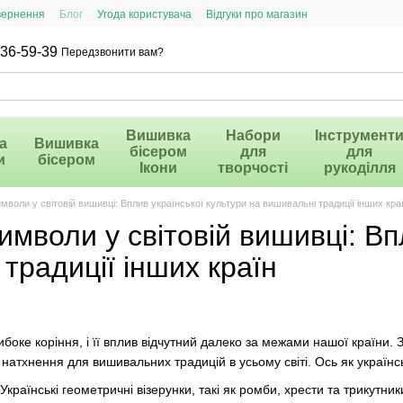
вернення
Блог
Угода користувача
Відгуки про магазин
36-59-39
Передзвонити вам?
Вишивка
Набори
Інструмент
а
Вишивка
бісером
для
для
и
бісером
Ікони
творчості
рукоділля
имволи у світовій вишивці: Вплив української культури на вишивальні традиції інших кра
символи у світовій вишивці: Вп
традиції інших країн
боке коріння, і її вплив відчутний далеко за межами нашої країни. З
 натхнення для вишивальних традицій в усьому світі. Ось як українс
країнські геометричні візерунки, такі як ромби, хрести та трикутник