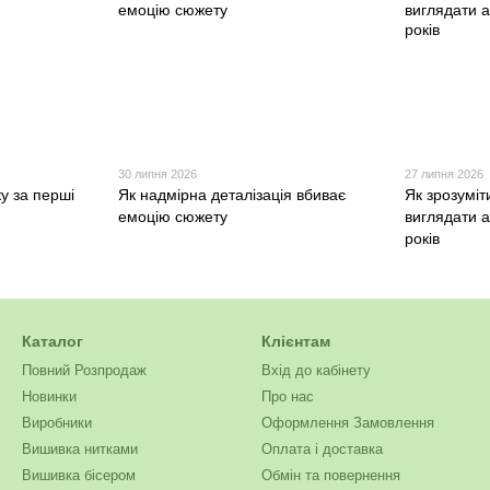
30 липня 2026
27 липня 2026
ку за перші
Як надмірна деталізація вбиває
Як зрозуміт
емоцію сюжету
виглядати а
років
Каталог
Клієнтам
Повний Розпродаж
Вхід до кабінету
Новинки
Про нас
Виробники
Оформлення Замовлення
Вишивка нитками
Оплата і доставка
Вишивка бісером
Обмін та повернення