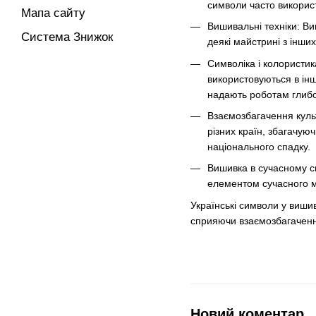
символи часто викорис
Мапа сайту
Вишивальні техніки: Ви
Система Знижок
деякі майстрині з інши
Символіка і колористик
використовуються в інш
надають роботам глибо
Взаємозбагачення культ
різних країн, збагачую
національного спадку.
Вишивка в сучасному сві
елементом сучасного ми
Українські символи у вишив
сприяючи взаємозбагаченню 
Новий коментар