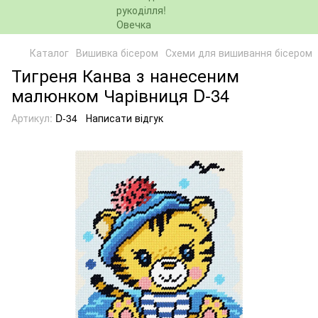
Каталог
Вишивка бісером
Схеми для вишивання бісером
Тигреня Канва з нанесеним
малюнком Чарівниця D-34
Артикул:
D-34
Написати відгук