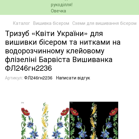
Каталог
Вишивка бісером
Схеми для вишивання бісером
Тризуб «Квіти України» для
вишивки бісером та нитками на
водорозчинному клейовому
флізеліні Барвіста Вишиванка
ФЛ246гн2236
Артикул:
ФЛ246гн2236
Написати відгук