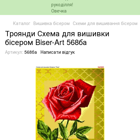
Каталог
Вишивка бісером
Схеми для вишивання бісером
Троянди Схема для вишивки
бісером Biser-Art 568ба
Артикул:
568ба
Написати відгук