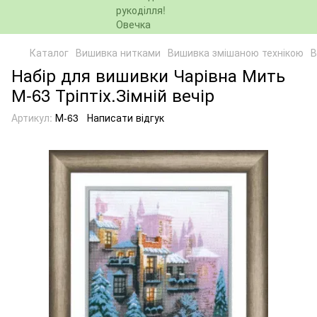
Каталог
Вишивка нитками
Вишивка змішаною технікою
В
Набір для вишивки Чарівна Мить
М-63 Тріптіх.Зімній вечір
Артикул:
М-63
Написати відгук