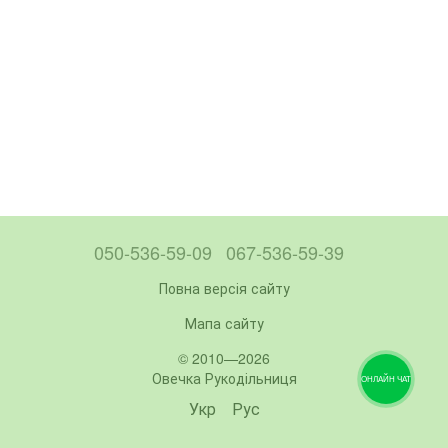
050-536-59-09
067-536-59-39
Повна версія сайту
Мапа сайту
© 2010—2026
Овечка Рукодільниця
ОНЛАЙН ЧАТ
Укр
Рус