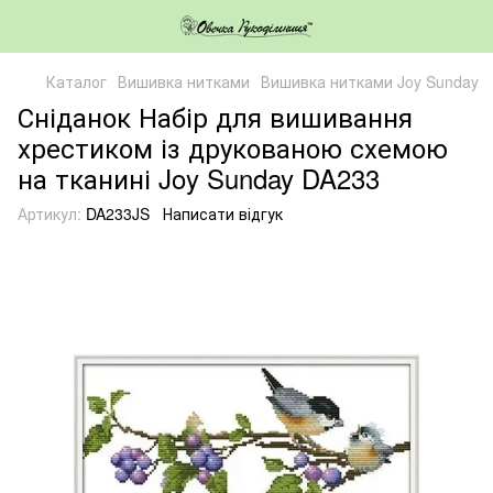
Каталог
Вишивка нитками
Вишивка нитками Joy Sunday
Сніданок Набір для вишивання
хрестиком із друкованою схемою
на тканині Joy Sunday DA233
Артикул:
DA233JS
Написати відгук