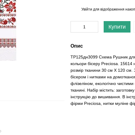
Увійти
для відображення накоп
%
Купити
Опис
ТР125дн3099 Схема Рушник для В
кольори бісеру Preciosa. 15614 
розмір тканини 30 см Х 120 см.
бісером і нитками на домоткано
флізеліном, екологічно чистим
тканині. Набір містить: загото
інструкцію до вишивання. В інс
фірми Preciosa, нитки муліне фі
ю