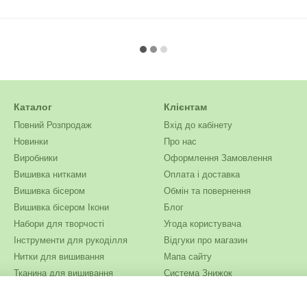
Каталог
Клієнтам
Повний Розпродаж
Вхід до кабінету
Новинки
Про нас
Виробники
Оформлення Замовлення
Вишивка нитками
Оплата і доставка
Вишивка бісером
Обмін та повернення
Вишивка бісером Ікони
Блог
Набори для творчості
Угода користувача
Інструменти для рукоділля
Відгуки про магазин
Нитки для вишивання
Мапа сайту
Тканина для вишивання
Система Знижок
Бісер
Ми в соцмережах
Одяг та текстиль