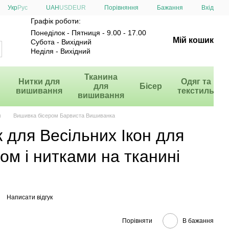
Порівняння
Укр
Рус
UAH
USD
EUR
Бажання
Вхід
Графік роботи:
Понеділок - Пятниця - 9.00 - 17.00
Мій кошик
Субота - Вихідний
Неділя - Вихідний
и
Тканина
Нитки для
Одяг та
для
Бісер
вишивання
текстиль
вишивання
м
Вишивка бісером Барвиста Вишиванка
для Весільних Ікон для
ом і нитками на тканині
Написати відгук
Порівняти
В бажання