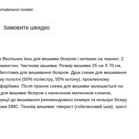
ичувальної знижки
Замовити швидко
есільних Ікон для вишивки бісером і нитками на тканині. 2
намистин. Часткова зашивка. Розмір вишивки 25 см Х 70 см,
 Заготовка для вишивання бісером. Друк схеми для вишивання
му полотні (50% поліестру, 50% котону), проклеєному
и фарбами. Після прання схема для вишивки залишається на
вку для вишивки бісером з нанесеним малюнком-схемою,
трукції до вишивання рекомендовано номери та кольори бісеру
рми DMC. Техніка вишивки: півхрест (гобеленовий шов), хрест.