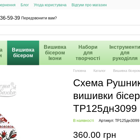
вернення
Блог
Угода користувача
Відгуки про магазин
36-59-39
Передзвонити вам?
Вишивка
Набори
Інструмент
а
Вишивка
бісером
для
для
и
бісером
Ікони
творчості
рукоділля
Головна
Каталог
Вишивка бісеро
Схема Рушник 
вишивки бісер
ТР125дн3099
В наявності
Артикул: ТР125дн3099
360.00 грн