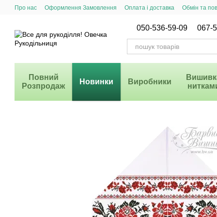
Перейти до основного контенту
Про нас
Оформлення Замовлення
Оплата і доставка
Обмін та по
Система Знижок
050-536-59-09
067-5
Повний
Вишивк
Новинки
Виробники
Розпродаж
ниткам