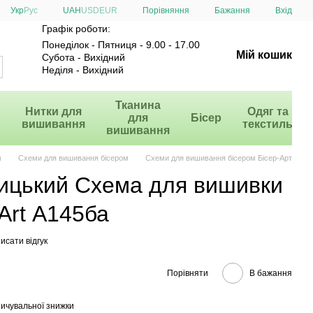
Порівняння
Укр
Рус
UAH
USD
EUR
Бажання
Вхід
Графік роботи:
Понеділок - Пятниця - 9.00 - 17.00
Мій кошик
Субота - Вихідний
Неділя - Вихідний
и
Тканина
Нитки для
Одяг та
для
Бісер
вишивання
текстиль
вишивання
м
Схеми для вишивання бісером
Схеми для вишивання бісером Бісер-Арт
цький Схема для вишивки
-Art А145ба
исати відгук
Порівняти
В бажання
ичувальної знижки