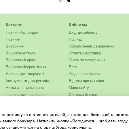
Каталог
Клієнтам
Повний Розпродаж
Вхід до кабінету
Новинки
Про нас
Виробники
Оформлення Замовлення
Вишивка нитками
Оплата і доставка
Вишивка бісером
Обмін та повернення
Вишивка бісером Ікони
Блог
Набори для творчості
Угода користувача
Інструменти для рукоділля
Відгуки про магазин
Нитки для вишивання
Мапа сайту
Тканина для вишивання
Система Знижок
Бісер
Ми в соцмережах
Одяг та текстиль
 маркетингу та статистичних цілей, а також для безпечної та оптим
Журнали для рукоділля
х вашого браузера. Натисніть кнопку «Погодитися», щоб дати згоду
жна ознайомитися на сторінці
Угода користувача
.