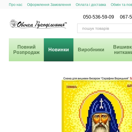
Перейти до основного контенту
Про нас
Оформлення Замовлення
Оплата і доставка
Обмін та по
Система Знижок
050-536-59-09
067-5
Повний
Вишивк
Новинки
Виробники
Розпродаж
ниткам