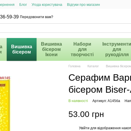
вернення
Блог
Угода користувача
Відгуки про магазин
36-59-39
Передзвонити вам?
Вишивка
Набори
Інструмент
а
Вишивка
бісером
для
для
и
бісером
Ікони
творчості
рукоділля
Головна
Каталог
Вишивка бісеро
Серафим Вари
бісером Biser
В наявності
Артикул: А145ба
Нап
53.00 грн
Увійти
для відображення накоп
%