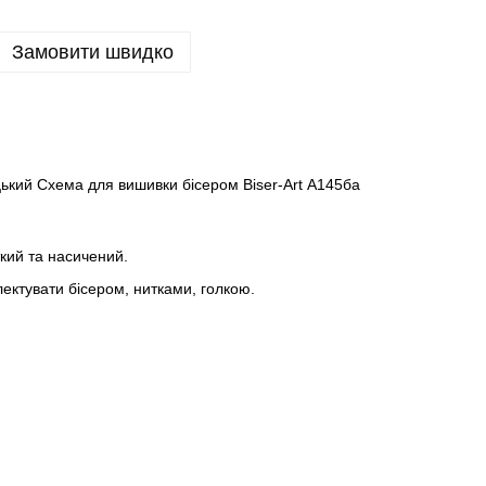
Замовити швидко
ий Схема для вишивки бісером Biser-Art А145ба
ткий та насичений.
ктувати бісером, нитками, голкою.