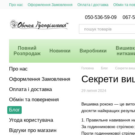
Перейти до основного контенту
Про нас
Оформлення Замовлення
Оплата і доставка
Обмін та по
Система Знижок
050-536-59-09
067-5
Повний
Вишивк
Новинки
Виробники
Розпродаж
ниткам
Про нас
Головна
Блог
Секрети виши
Секрети виш
Оформлення Замовлення
Оплата і доставка
29 липня 2024
Обмін та повернення
Вишивка рококо — це витонч
Блог
досягти найкращих результ
Угода користувача
1. Правильне навивання ни
За годинниковою стрілкою:
Відгуки про магазин
Проти годинникової стрілки