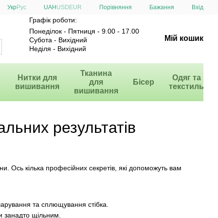
Порівняння
Укр
Рус
UAH
USD
EUR
Бажання
Вхід
Графік роботи:
Понеділок - Пятниця - 9.00 - 17.00
Мій кошик
Субота - Вихідний
Неділя - Вихідний
и
Тканина
Нитки для
Одяг та
для
Бісер
вишивання
текстиль
вишивання
альних результатів
ни. Ось кілька професійних секретів, які допоможуть вам
шарування та сплющування стібка.
ти занадто щільним.