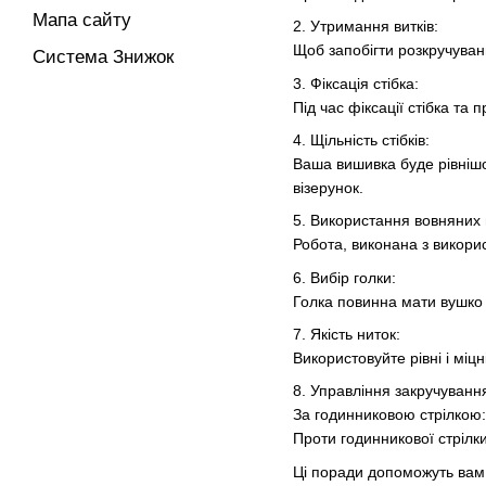
Мапа сайту
2. Утримання витків:
Щоб запобігти розкручуванн
Система Знижок
3. Фіксація стібка:
Під час фіксації стібка та
4. Щільність стібків:
Ваша вишивка буде рівнішо
візерунок.
5. Використання вовняних 
Робота, виконана з викорис
6. Вибір голки:
Голка повинна мати вушко т
7. Якість ниток:
Використовуйте рівні і мі
8. Управління закручуванн
За годинниковою стрілкою:
Проти годинникової стрілк
Ці поради допоможуть вам о