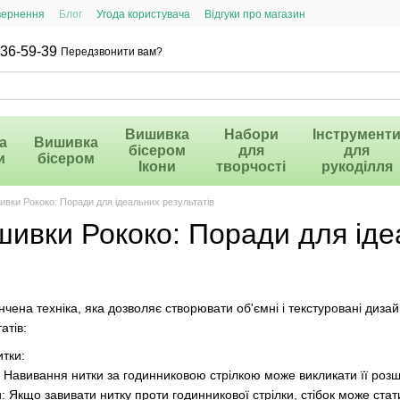
вернення
Блог
Угода користувача
Відгуки про магазин
36-59-39
Передзвонити вам?
Вишивка
Набори
Інструмент
а
Вишивка
бісером
для
для
и
бісером
Ікони
творчості
рукоділля
вки Рококо: Поради для ідеальних результатів
ивки Рококо: Поради для іде
ена техніка, яка дозволяє створювати об'ємні і текстуровані дизай
атів:
тки:
 Навивання нитки за годинниковою стрілкою може викликати її роз
: Якщо завивати нитку проти годинникової стрілки, стібок може ста