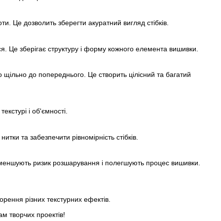
ти. Це дозволить зберегти акуратний вигляд стібків.
ися. Це зберігає структуру і форму кожного елемента вишивки.
щільно до попереднього. Це створить цілісний та багатий
екстурі і об'ємності.
итки та забезпечити рівномірність стібків.
и зменшують ризик розшарування і полегшують процес вишивки.
орення різних текстурних ефектів.
ам творчих проектів!