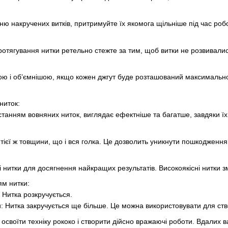
ю накручених витків, притримуйте їх якомога щільніше під час робо
 протягування нитки ретельно стежте за тим, щоб витки не розвивал
ю і об’ємнішою, якщо кожен джгут буде розташований максимально 
ниток:
танням вовняних ниток, виглядає ефектніше та багатше, завдяки їх т
ієї ж товщини, що і вся голка. Це дозволить уникнути пошкодження н
цні нитки для досягнення найкращих результатів. Високоякісні нитк
ям нитки:
 Нитка розкручується.
и: Нитка закручується ще більше. Це можна використовувати для ств
своїти техніку рококо і створити дійсно вражаючі роботи. Вдалих в