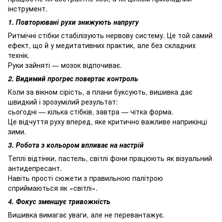
інструмент.
1. Повторювані рухи знижують напругу
Ритмічні стібки стабілізують нервову систему. Це той самий
ефект, що й у медитативних практик, але без складних
технік.
Руки зайняті — мозок відпочиває.
2. Видимий прогрес повертає контроль
Коли за вікном сірість, а плани буксують, вишивка дає
швидкий і зрозумілий результат:
сьогодні — кілька стібків, завтра — чітка форма.
Це відчуття руху вперед, яке критично важливе наприкінці
зими.
3. Робота з кольором впливає на настрій
Теплі відтінки, пастель, світлі фони працюють як візуальний
антидепресант.
Навіть прості сюжети з правильною палітрою
сприймаються як «світлі».
4. Фокус зменшує тривожність
Вишивка вимагає уваги, але не перевантажує.