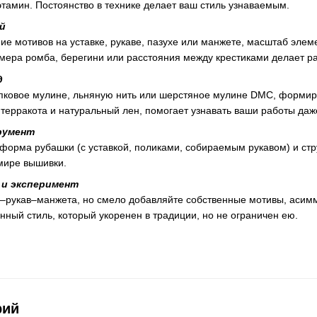
этамин. Постоянство в технике делает ваш стиль узнаваемым.
й
ие мотивов на уставке, рукаве, пазухе или манжете, масштаб эле
ера ромба, берегини или расстояния между крестиками делает ра
д
пковое мулине, льняную нить или шерстяное мулине DMC, формиру
 терракота и натуральный лен, помогает узнавать ваши работы даж
румент
 форма рубашки (с уставкой, поликами, собираемым рукавом) и ст
 мире вышивки.
и эксперимент
а–рукав–манжета, но смело добавляйте собственные мотивы, асимм
нный стиль, который укоренен в традиции, но не ограничен ею.
рий