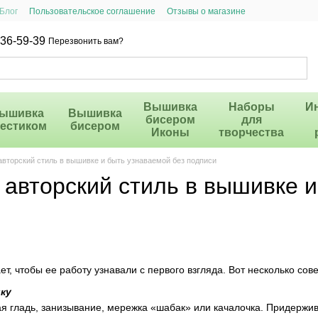
Блог
Пользовательское соглашение
Отзывы о магазине
36-59-39
Перезвонить вам?
Вышивка
Наборы
И
ышивка
Вышивка
бисером
для
рестиком
бисером
Иконы
творчества
 авторский стиль в вышивке и быть узнаваемой без подписи
 авторский стиль в вышивке 
 чтобы ее работу узнавали с первого взгляда. Вот несколько совет
ку
ая гладь, занизывание, мережка «шабак» или качалочка. Придержи