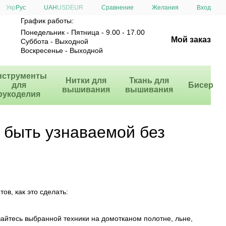
Сравнение
Укр
Рус
UAH
USD
EUR
Желания
Вход
График работы:
Понедельник - Пятница - 9.00 - 17.00
Мой заказ
Суббота - Выходной
Воскресенье - Выходной
нструменты
Нитки для
Ткань для
для
Бисер
вышивания
вышивания
рукоделия
и быть узнаваемой без
ов, как это сделать:
вайтесь выбранной техники на домотканом полотне, льне,