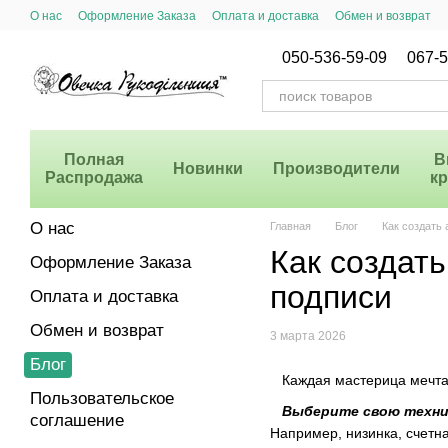
Перейти к основному контенту
О нас
Оформление Заказа
Оплата и доставка
Обмен и возврат
Система Скидок
050-536-59-09
067-5
Полная
В
Новинки
Производители
Распродажа
к
О нас
Главная
Блог
Как создать
Как создать
Оформление Заказа
подписи
Оплата и доставка
Обмен и возврат
3 марта 2026
Блог
Каждая мастерица мечтает,
Пользовательское
Выберите свою техни
соглашение
Например, низинка, счетн