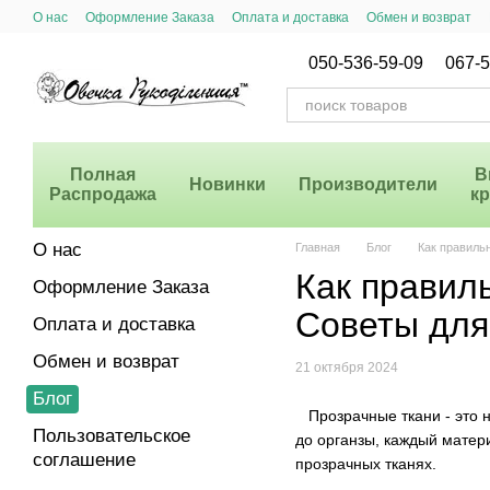
Перейти к основному контенту
О нас
Оформление Заказа
Оплата и доставка
Обмен и возврат
Система Скидок
050-536-59-09
067-5
Полная
В
Новинки
Производители
Распродажа
к
О нас
Главная
Блог
Как правиль
Как правил
Оформление Заказа
Советы для
Оплата и доставка
Обмен и возврат
21 октября 2024
Блог
Прозрачные ткани - это н
Пользовательское
до органзы, каждый матер
соглашение
прозрачных тканях.