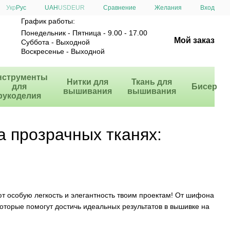
Сравнение
Укр
Рус
UAH
USD
EUR
Желания
Вход
График работы:
Понедельник - Пятница - 9.00 - 17.00
Мой заказ
Суббота - Выходной
Воскресенье - Выходной
нструменты
Нитки для
Ткань для
для
Бисер
вышивания
вышивания
рукоделия
а прозрачных тканях:
 особую легкость и элегантность твоим проектам! От шифона
которые помогут достичь идеальных результатов в вышивке на