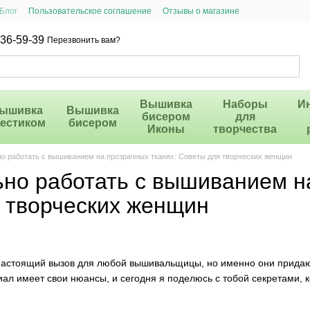
Блог
Пользовательское соглашение
Отзывы о магазине
36-59-39
Перезвонить вам?
Вышивка
Наборы
И
ышивка
Вышивка
бисером
для
рестиком
бисером
Иконы
творчества
но работать с вышиванием на прозрачных тканях: Советы для творческих женщин
ьно работать с вышиванием н
 творческих женщин
астоящий вызов для любой вышивальщицы, но именно они придают
иал имеет свои нюансы, и сегодня я поделюсь с тобой секретами, 