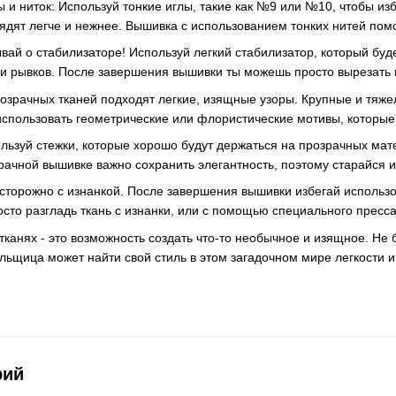
 и ниток: Используй тонкие иглы, такие как №9 или №10, чтобы из
лядят легче и нежнее. Вышивка с использованием тонких нитей пом
вай о стабилизаторе! Используй легкий стабилизатор, который буд
и рывков. После завершения вышивки ты можешь просто вырезать 
озрачных тканей подходят легкие, изящные узоры. Крупные и тяже
использовать геометрические или флористические мотивы, которые
льзуй стежки, которые хорошо будут держаться на прозрачных мат
зрачной вышивке важно сохранить элегантность, поэтому старайся 
торожно с изнанкой. После завершения вышивки избегай использо
росто разгладь ткань с изнанки, или с помощью специального пресс
анях - это возможность создать что-то необычное и изящное. Не 
ьщица может найти свой стиль в этом загадочном мире легкости и
рий