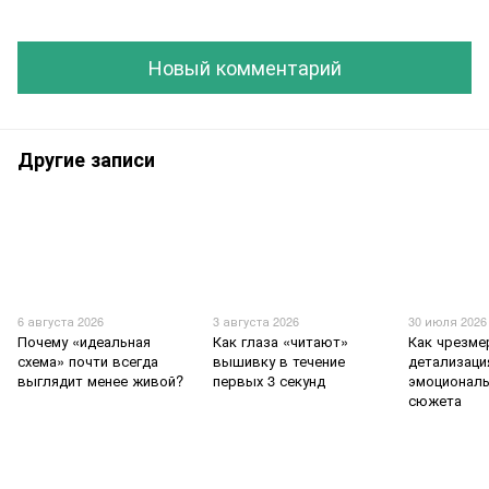
Новый комментарий
Другие записи
6 августа 2026
3 августа 2026
30 июля 2026
Почему «идеальная
Как глаза «читают»
Как чрезме
схема» почти всегда
вышивку в течение
детализаци
выглядит менее живой?
первых 3 секунд
эмоционал
сюжета