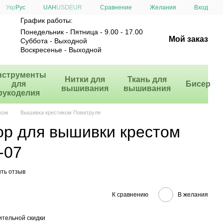
Сравнение
Укр
Рус
UAH
USD
EUR
Желания
Вход
График работы:
Понедельник - Пятница - 9.00 - 17.00
Мой заказ
Суббота - Выходной
Воскресенье - Выходной
нструменты
Нитки для
Ткань для
для
Бисер
вышивания
вышивания
рукоделия
ком
Вышивка крестиком Повитруля
ор для вышивки крестом
-07
ть отзыв
К сравнению
В желания
тельной скидки