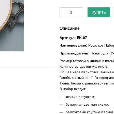
Купить
Описание
Артикул:
EK-07
Наименование:
Русалкот Набор
Производитель:
Повитруля (У
Размер готовой вышивки в пяльц
Количество цветов мулине 5.
Общая характеристика: вышивка в
"стебельчатый шов", "вперед иго
Ткань: белая с равномерным п
В набор входит:
ткань с рисунком;
бумажная цветная схема;
бамбуковые круглые пяльца 