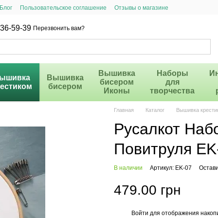
Блог
Пользовательское соглашение
Отзывы о магазине
36-59-39
Перезвонить вам?
Вышивка
Наборы
И
ышивка
Вышивка
бисером
для
рестиком
бисером
Иконы
творчества
Главная
Каталог
Вышивка крести
Русалкот Наб
Повитруля EK
В наличии
Артикул: EK-07
Остави
479.00 грн
Войти
для отображения накопи
%