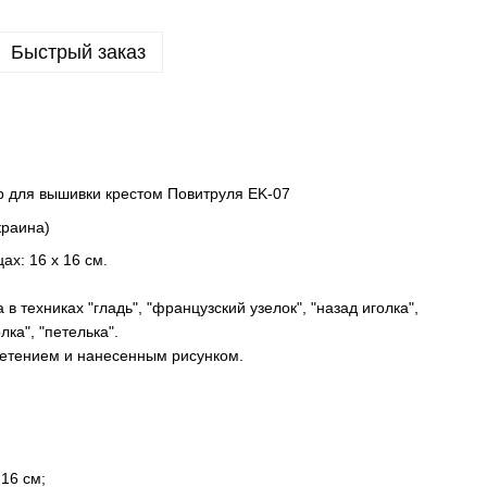
Быстрый заказ
 для вышивки крестом Повитруля EK-07
краина)
ах: 16 х 16 см.
 техниках "гладь", "французский узелок", "назад иголка",
лка", "петелька".
летением и нанесенным рисунком.
16 см;