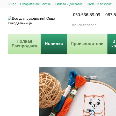
Перейти к основному контенту
О нас
Оформление Заказа
Оплата и доставка
Обмен и возврат
Система Скидок
050-536-59-09
067-5
Полная
В
Новинки
Производители
Распродажа
к