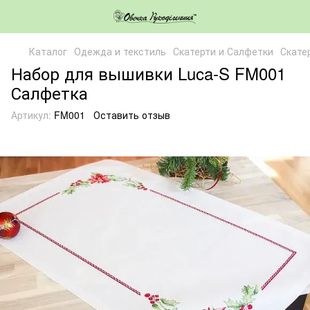
Каталог
Одежда и текстиль
Скатерти и Салфетки
Скате
Набор для вышивки Luca-S FM001
Салфетка
Артикул:
FM001
Оставить отзыв