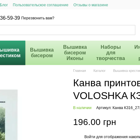
Блог
Пользовательское соглашение
Отзывы о магазине
36-59-39
Перезвонить вам?
Вышивка
Наборы
И
ышивка
Вышивка
бисером
для
рестиком
бисером
Иконы
творчества
Главная
Каталог
Вышивка крести
Канва принтов
VOLOSHKA КЗ
В наличии
Артикул: Канва КЗ16_2
196.00 грн
Войти
для отображения накопи
%