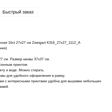
Быстрый заказ
ная 16ct 27х27 см Zweigart КЗ16_27х27_1112_A
ния)
7 см. Размер канвы 37х37 см.
есенным принтом.
ету и воде. Можно стирать.
нвы для удобного оформления в рамку.
вки с интересными принтами удобна для вышивки небольших
ажей.