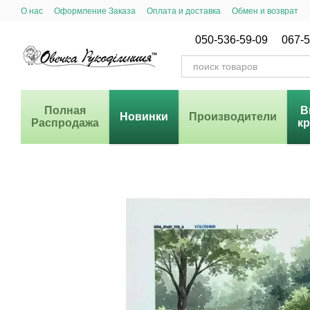
Перейти к основному контенту
О нас
Оформление Заказа
Оплата и доставка
Обмен и возврат
Система Скидок
050-536-59-09
067-5
Полная
В
Новинки
Производители
Распродажа
к