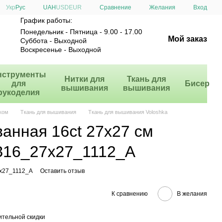
Сравнение
Укр
Рус
UAH
USD
EUR
Желания
Вход
График работы:
Понедельник - Пятница - 9.00 - 17.00
Мой заказ
Суббота - Выходной
Воскресенье - Выходной
нструменты
Нитки для
Ткань для
для
Бисер
вышивания
вышивания
рукоделия
ком
Ткань для вышивания
Ткань для вышивания Voloshka
анная 16ct 27х27 см
16_27х27_1112_A
7х27_1112_A
Оставить отзыв
К сравнению
В желания
тельной скидки