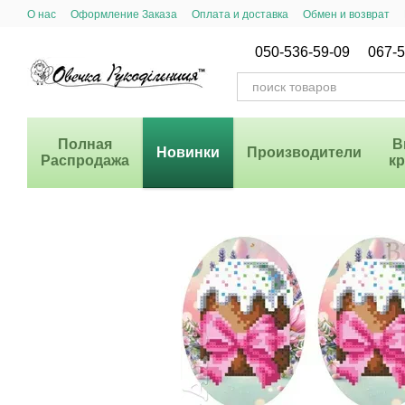
Перейти к основному контенту
О нас
Оформление Заказа
Оплата и доставка
Обмен и возврат
Система Скидок
050-536-59-09
067-5
Полная
В
Новинки
Производители
Распродажа
к