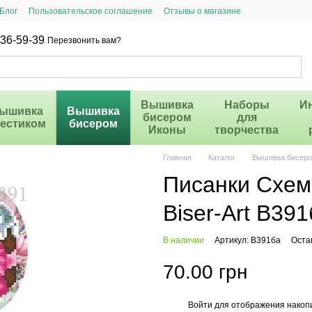
Блог
Пользовательское соглашение
Отзывы о магазине
36-59-39
Перезвонить вам?
Вышивка
Наборы
И
ышивка
Вышивка
бисером
для
рестиком
бисером
Иконы
творчества
Главная
Каталог
Вышивка бисер
Писанки Схем
Biser-Art B391
В наличии
Артикул: B391ба
Оста
70.00 грн
Войти
для отображения накопи
%