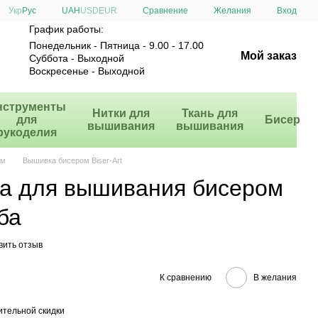
Сравнение
Укр
Рус
UAH
USD
EUR
Желания
Вход
График работы:
Понедельник - Пятница - 9.00 - 17.00
Мой заказ
Суббота - Выходной
Воскресенье - Выходной
нструменты
Нитки для
Ткань для
для
Бисер
вышивания
вышивания
рукоделия
ом
Вышивка бисером Biser-Art
а для вышивания бисером
ба
вить отзыв
К сравнению
В желания
тельной скидки