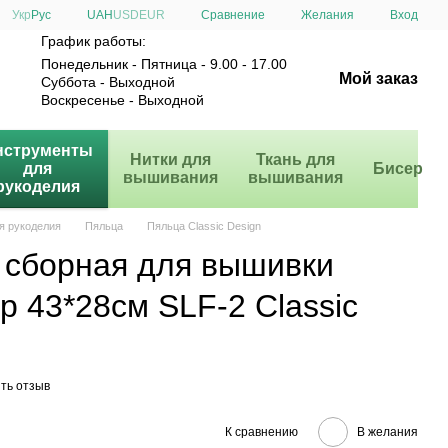
Сравнение
Укр
Рус
UAH
USD
EUR
Желания
Вход
График работы:
Понедельник - Пятница - 9.00 - 17.00
Мой заказ
Суббота - Выходной
Воскресенье - Выходной
нструменты
Нитки для
Ткань для
для
Бисер
вышивания
вышивания
рукоделия
я рукоделия
Пяльца
Пяльца Classic Design
 сборная для вышивки
р 43*28см SLF-2 Classic
ть отзыв
К сравнению
В желания