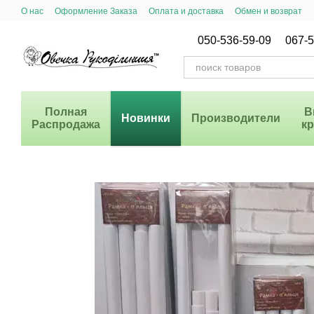
Перейти к основному контенту
О нас
Оформление Заказа
Оплата и доставка
Обмен и возврат
Система Скидок
050-536-59-09
067-5
Полная
В
Новинки
Производители
Распродажа
к