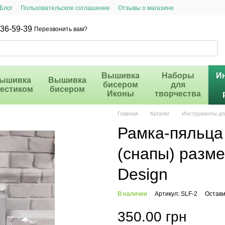
Блог
Пользовательское соглашение
Отзывы о магазине
36-59-39
Перезвонить вам?
Вышивка
Наборы
И
ышивка
Вышивка
бисером
для
рестиком
бисером
Иконы
творчества
Главная
Каталог
Инструменты дл
Рамка-пяльца
(снапы) разме
Design
В наличии
Артикул: SLF-2
Остави
350.00 грн