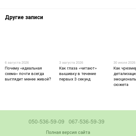
Другие записи
6 августа 2026
3 августа 2026
30 июля 2026
Почему «идеальная
Как глаза «читают»
Как чрезме
схема» почти всегда
вышивку в течение
детализаци
выглядит менее живой?
первых 3 секунд
эмоционал
сюжета
050-536-59-09
067-536-59-39
Полная версия сайта