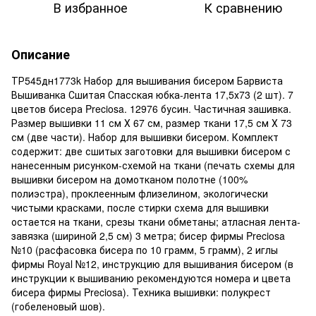
В избранное
К сравнению
Описание
ТР545дн1773k Набор для вышивания бисером Барвиста
Вышиванка Сшитая Спасская юбка-лента 17,5х73 (2 шт). 7
цветов бисера Preciosa. 12976 бусин. Частичная зашивка.
Размер вышивки 11 см Х 67 см, размер ткани 17,5 см Х 73
см (две части). Набор для вышивки бисером. Комплект
содержит: две сшитых заготовки для вышивки бисером с
нанесенным рисунком-схемой на ткани (печать схемы для
вышивки бисером на домотканом полотне (100%
полиэстра), проклеенным флизелином, экологически
чистыми красками, после стирки схема для вышивки
остается на ткани, срезы ткани обметаны; атласная лента-
завязка (шириной 2,5 см) 3 метра; бисер фирмы Preciosa
№10 (расфасовка бисера по 10 грамм, 5 грамм), 2 иглы
фирмы Royal №12, инструкцию для вышивания бисером (в
инструкции к вышиванию рекомендуются номера и цвета
бисера фирмы Preciosa). Техника вышивки: полукрест
(гобеленовый шов).