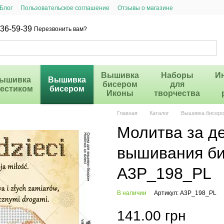
Блог
Пользовательское соглашение
Отзывы о магазине
36-59-39
Перезвонить вам?
Вышивка
Наборы
И
ышивка
Вышивка
бисером
для
рестиком
бисером
Иконы
творчества
Главная
Каталог
Вышивка бисер
Молитва за д
вышивания б
А3Р_198_PL
В наличии
Артикул: А3Р_198_PL
141.00 грн