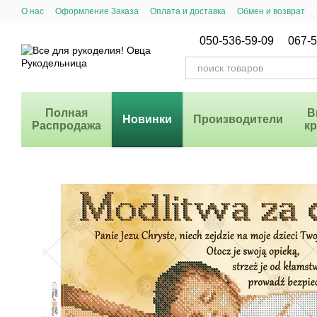
Перейти к основному контенту
О нас
Оформление Заказа
Оплата и доставка
Обмен и возврат
Система Скидок
050-536-59-09
067-5
Полная
В
Новинки
Производители
Распродажа
к