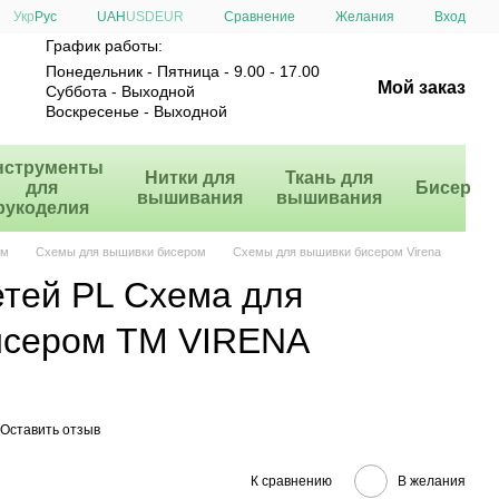
Сравнение
Укр
Рус
UAH
USD
EUR
Желания
Вход
График работы:
Понедельник - Пятница - 9.00 - 17.00
Мой заказ
Суббота - Выходной
Воскресенье - Выходной
нструменты
Нитки для
Ткань для
для
Бисер
вышивания
вышивания
рукоделия
ом
Схемы для вышивки бисером
Схемы для вышивки бисером Virena
етей PL Схема для
исером ТМ VIRENA
Оставить отзыв
К сравнению
В желания