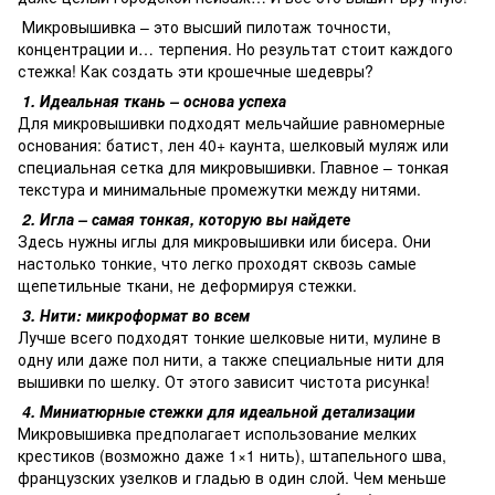
Микровышивка – это высший пилотаж точности,
концентрации и… терпения. Но результат стоит каждого
стежка! Как создать эти крошечные шедевры?
1. Идеальная ткань – основа успеха
Для микровышивки подходят мельчайшие равномерные
основания: батист, лен 40+ каунта, шелковый муляж или
специальная сетка для микровышивки. Главное – тонкая
текстура и минимальные промежутки между нитями.
2. Игла – самая тонкая, которую вы найдете
Здесь нужны иглы для микровышивки или бисера. Они
настолько тонкие, что легко проходят сквозь самые
щепетильные ткани, не деформируя стежки.
3. Нити: микроформат во всем
Лучше всего подходят тонкие шелковые нити, мулине в
одну или даже пол нити, а также специальные нити для
вышивки по шелку. От этого зависит чистота рисунка!
4. Миниатюрные стежки для идеальной детализации
Микровышивка предполагает использование мелких
крестиков (возможно даже 1×1 нить), штапельного шва,
французских узелков и гладью в один слой. Чем меньше