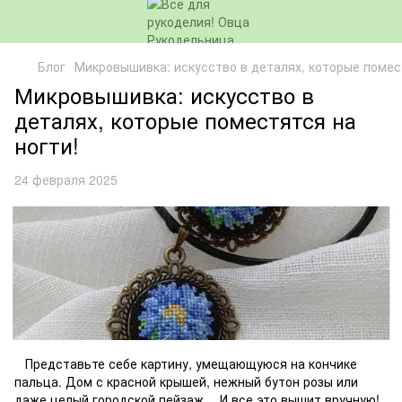
Блог
Микровышивка: искусство в деталях, которые помест
Микровышивка: искусство в
деталях, которые поместятся на
ногти!
24 февраля 2025
Представьте себе картину, умещающуюся на кончике
пальца. Дом с красной крышей, нежный бутон розы или
даже целый городской пейзаж… И все это вышит вручную!