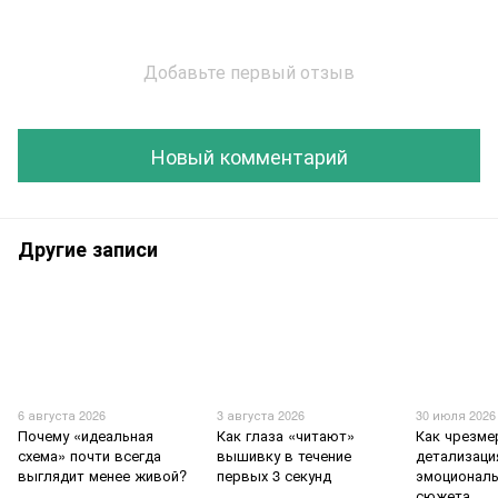
Добавьте первый отзыв
Новый комментарий
Другие записи
6 августа 2026
3 августа 2026
30 июля 2026
Почему «идеальная
Как глаза «читают»
Как чрезме
схема» почти всегда
вышивку в течение
детализаци
выглядит менее живой?
первых 3 секунд
эмоционал
сюжета